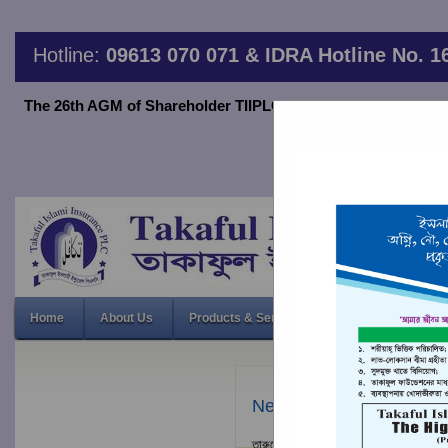
Hotline:
09613 070 071 & IDRA Hotline No. 1
The 26th AGM of Shareholder TIIPLC will be held on June 20,2
thro
26th Annual 
Home
About Us
Products & Services
Financial Indicato
News & Event
তারুণ্যের উৎসব ২০২৫