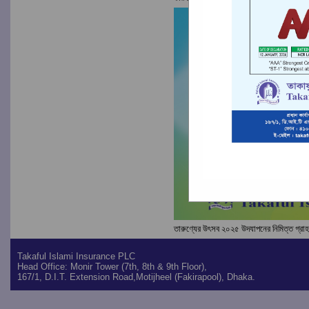
তারুণ্যের উৎসব ২০২৫ উদযাপনের নিমিত্ত গ্রা
Takaful Islami Insurance PLC
Head Office: Monir Tower (7th, 8th & 9th Floor),
167/1, D.I.T. Extension Road,Motijheel (Fakirapool), Dhaka.